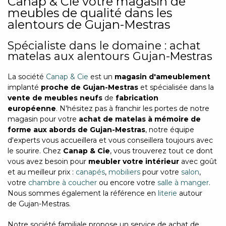
Canap & Cie votre magasin de
meubles de qualité dans les
alentours de Gujan-Mestras
Spécialiste dans le domaine : achat
matelas aux alentours Gujan-Mestras
La société
Canap & Cie
est un
magasin d'ameublement
implanté
proche de Gujan-Mestras
et spécialisée dans la
vente de meubles neufs
de
fabrication
européenne
. N'hésitez pas à franchir les portes de notre
magasin pour votre
achat de matelas à mémoire de
forme aux abords de Gujan-Mestras
, notre équipe
d'experts vous accueillera et vous conseillera toujours avec
le sourire. Chez
Canap & Cie
, vous trouverez tout ce dont
vous avez besoin pour
meubler votre intérieur
avec goût
et au meilleur prix :
canapés
,
mobiliers
pour votre
salon
,
votre
chambre à coucher
ou encore votre
salle à manger
.
Nous sommes également la référence en
literie
autour
de Gujan-Mestras.
Notre société familiale propose un service de achat de